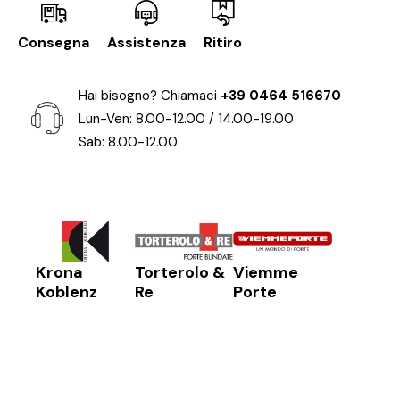
Consegna
Assistenza
Ritiro
Hai bisogno? Chiamaci
+39 0464 516670
Lun-Ven: 8.00-12.00 / 14.00-19.00
Sab: 8.00-12.00
Krona
Torterolo &
Viemme
Koblenz
Re
Porte